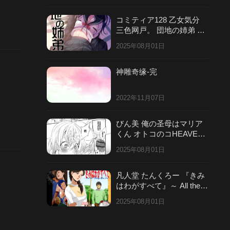
コミティア128 乙女気分
三色网戸。 団地の姉弟 中
国翻訳
2025年08月01日
神雕奇缘-完
2022年11月07日
びん美 俺の圣母はマリア
くん オトコのコHEAVEN
Vol49 DL版 中国翻訳
2025年08月01日
凡人堂 たんくろー 『きみ
はわがすべて』～ All the T
hings You Are ～ 中国翻訳
2025年08月01日