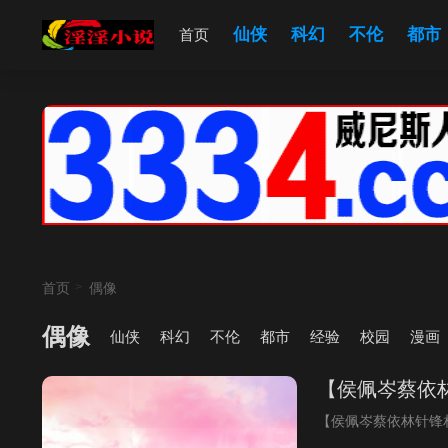
仙侠
科幻
不伦
都市
首页
首页
偶像
偶像
仙侠
科幻
不伦
都市
经验
校园
漫画
【侯佩岑蔡依
【侯佩岑蔡依林针锋