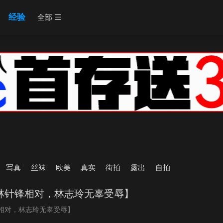
经验
全部
写真
丝袜
欧美
真实
街拍
露出
自拍
林针锋相对，林志玲无辜受辱】
相对，林志玲无辜受辱】