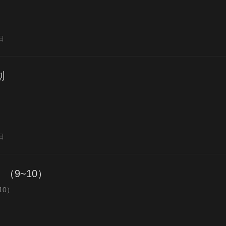
日
划
日
（9~10）
10）