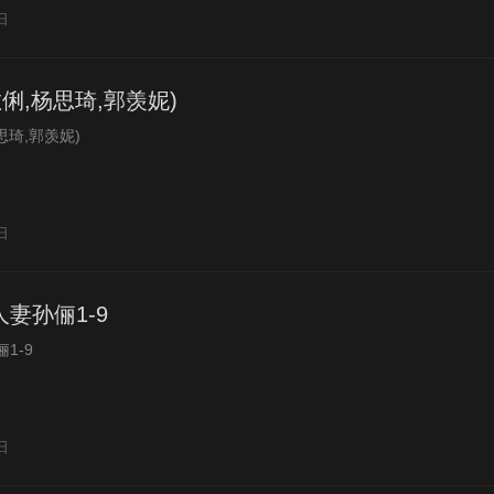
日
俐,杨思琦,郭羡妮)
思琦,郭羡妮)
日
妻孙俪1-9
1-9
日