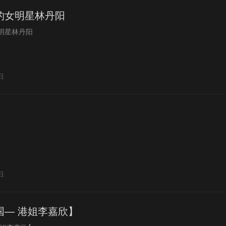
的女明星林丹阳
明星林丹阳
日
日
国— 港姐李嘉欣】