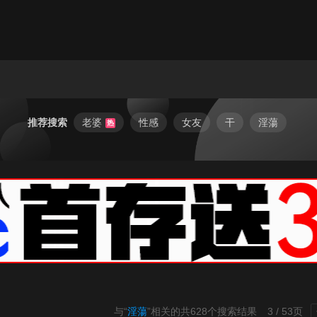
推荐搜索
老婆
性感
女友
干
淫蕩
热
与“
淫蕩
”相关的共
628
个搜索结果
3 / 53页