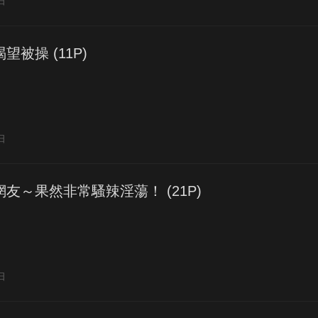
日
被操 (11P)
日
友～果然非常騷辣淫蕩！ (21P)
日