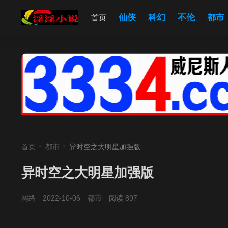
仙侠
科幻
不伦
都市
首页
首页
都市
异时空之大明星加强版
异时空之大明星加强版
网络
2022-10-06
都市
阅读 897