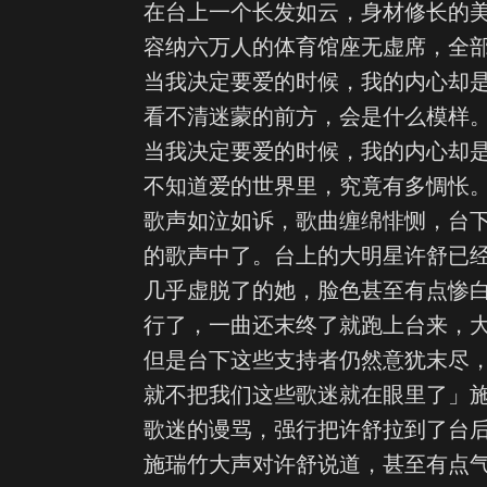
在台上一个长发如云，身材修长的
容纳六万人的体育馆座无虚席，全
当我决定要爱的时候，我的内心却
看不清迷蒙的前方，会是什么模样
当我决定要爱的时候，我的内心却
不知道爱的世界里，究竟有多惆怅
歌声如泣如诉，歌曲缠绵悱恻，台
的歌声中了。台上的大明星许舒已
几乎虚脱了的她，脸色甚至有点惨
行了，一曲还末终了就跑上台来，
但是台下这些支持者仍然意犹末尽
就不把我们这些歌迷就在眼里了」
歌迷的谩骂，强行把许舒拉到了台
施瑞竹大声对许舒说道，甚至有点