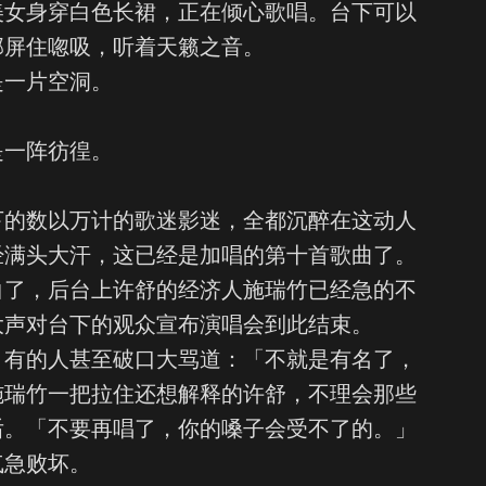
美女身穿白色长裙，正在倾心歌唱。台下可以
部屏住唿吸，听着天籁之音。
是一片空洞。
。
是一阵彷徨。
。
下的数以万计的歌迷影迷，全都沉醉在这动人
经满头大汗，这已经是加唱的第十首歌曲了。
白了，后台上许舒的经济人施瑞竹已经急的不
大声对台下的观众宣布演唱会到此结束。
，有的人甚至破口大骂道：「不就是有名了，
施瑞竹一把拉住还想解释的许舒，不理会那些
后。「不要再唱了，你的嗓子会受不了的。」
气急败坏。