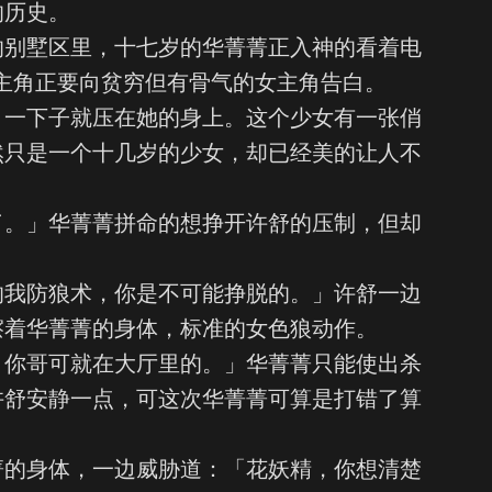
的历史。
的别墅区里，十七岁的华菁菁正入神的看着电
主角正要向贫穷但有骨气的女主角告白。
，一下子就压在她的身上。这个少女有一张俏
然只是一个十几岁的少女，却已经美的让人不
了。」华菁菁拼命的想挣开许舒的压制，但却
的我防狼术，你是不可能挣脱的。」许舒一边
擦着华菁菁的身体，标准的女色狼动作。
，你哥可就在大厅里的。」华菁菁只能使出杀
许舒安静一点，可这次华菁菁可算是打错了算
菁的身体，一边威胁道：「花妖精，你想清楚