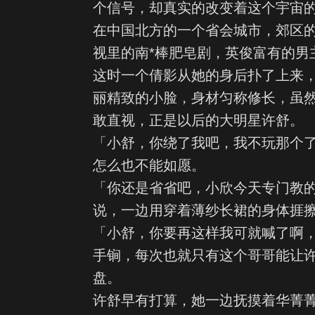
个信号，却真实的改变着这个宇宙
在中国北方的一个省会城市，郊区
视里的南*棒肥皂剧，英俊富有的男
这时一个倩影从她的身后扑了上来
丽精致的小脸，身材匀称修长，虽
敢直视，正是以后的大明星许舒。
「小舒，你绕了我吧，我不玩那个
怎么也不能如愿。
「你还是省省吧，小欣今天专门教
说，一边用穿着薄纱长裙的身体捱
「小舒，你要再这样我可就喊了啊
手锏，每次也就只有这个哥哥能让
盘。
许舒早有打算，她一边抚摸着华菁