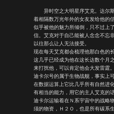
异时空之大明星序艾克。达尔斯
着相隔数万光年外的女友发给他的
似乎被他的魅力所倾倒，只不过上
信。艾克对于自己能被人念念不忘
以往那么让人无法接受。
现在每天艾克都会梳理他那白色的
这几乎已经成为他在这长达数个月
来打扰他，可以肯定他会大发雷霆
迪卡尔号的属于生物战舰，事实上
在数据运算上它比几乎所有自然进
有相当的能力，用它的主人艾克的
迪卡尔运输着在Ｎ系宇宙中的战略
须的物资，Ｈ２Ｏ，也是所有碳系