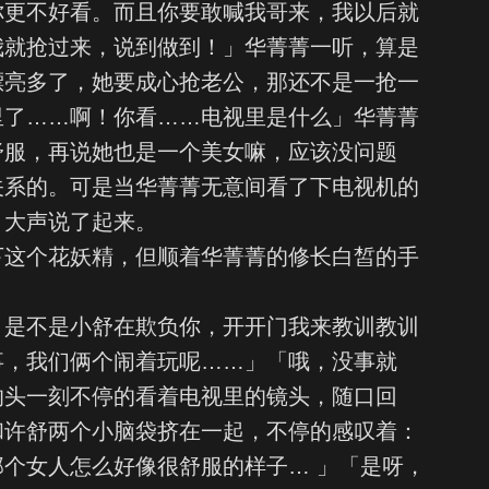
你更不好看。而且你要敢喊我哥来，我以后就
我就抢过来，说到做到！」华菁菁一听，算是
漂亮多了，她要成心抢老公，那还不是一抢一
里了……啊！你看……电视里是什么」华菁菁
舒服，再说她也是一个美女嘛，应该没问题
关系的。可是当华菁菁无意间看了下电视机的
，大声说了起来。
下这个花妖精，但顺着华菁菁的修长白皙的手
，是不是小舒在欺负你，开开门我来教训教训
事，我们俩个闹着玩呢……」「哦，没事就
的头一刻不停的看着电视里的镜头，随口回
和许舒两个小脑袋挤在一起，不停的感叹着：
个女人怎么好像很舒服的样子… 」「是呀，