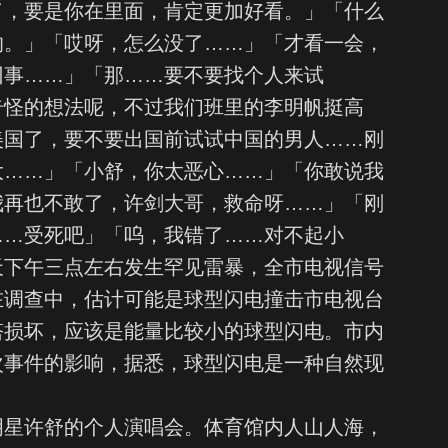
了，要是你在里面，肯定更加好看。」「什么
的。」「哎呀，怎么没了……」「才看一会，
回事……」「那……要不要找个人来试
奇怪的想法呢，不过我们班里的李明帆挺高
美国了，要不要出国前试试中国的男人……刚
大……」「小舒，你太恶心……」「你敢说我
我再也不敢了，许剑大哥，救命呀……」「刚
……受死吧」「呜，我错了……对不起小
天下午三点左右发生罕见雷暴，全市电视信号
在调查中，估计可能是球型闪电撞击市电视台
塔损坏，应该是能量比较小的球型闪电。市内
次事件的影响，据悉，球型闪电是一种自然现
明星许舒的个人演唱会。体育馆内人山人海，