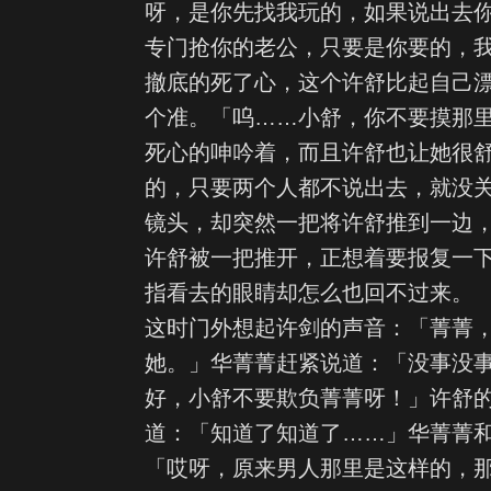
呀，是你先找我玩的，如果说出去
专门抢你的老公，只要是你要的，
撤底的死了心，这个许舒比起自己
个准。「呜……小舒，你不要摸那
死心的呻吟着，而且许舒也让她很
的，只要两个人都不说出去，就没
镜头，却突然一把将许舒推到一边
许舒被一把推开，正想着要报复一
指看去的眼睛却怎么也回不过来。
这时门外想起许剑的声音：「菁菁
她。」华菁菁赶紧说道：「没事没
好，小舒不要欺负菁菁呀！」许舒
道：「知道了知道了……」华菁菁
「哎呀，原来男人那里是这样的，那